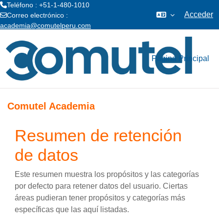
Teléfono : +51-1-480-1010
Acceder
Correo electrónico :
academia@comutelperu.com
Salta al contenido principal
Página Principal
Comutel Academia
Resumen de retención
de datos
Este resumen muestra los propósitos y las categorías
por defecto para retener datos del usuario. Ciertas
áreas pudieran tener propósitos y categorías más
específicas que las aquí listadas.