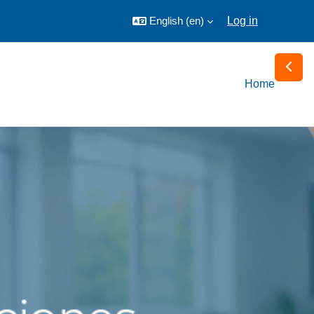
English ‎(en)‎
Log in
Open b
Home