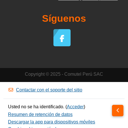
Síguenos
Copyright © 2025 - Comutel Perú SAC
Contactar con el soporte del sitio
Usted no se ha identificado. (
Acceder
)
Abrir 
Resumen de retención de datos
Descargar la app para dispositivos móviles