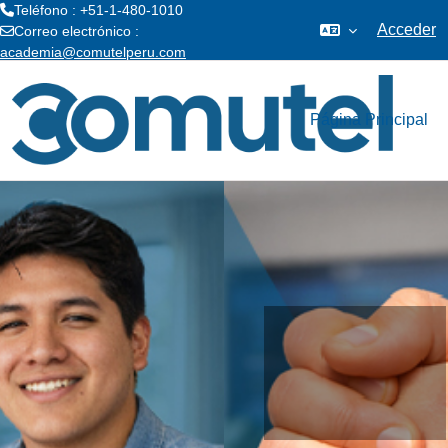
Teléfono : +51-1-480-1010
Acceder
Correo electrónico :
academia@comutelperu.com
Salta al contenido principal
Página Principal
Saber más